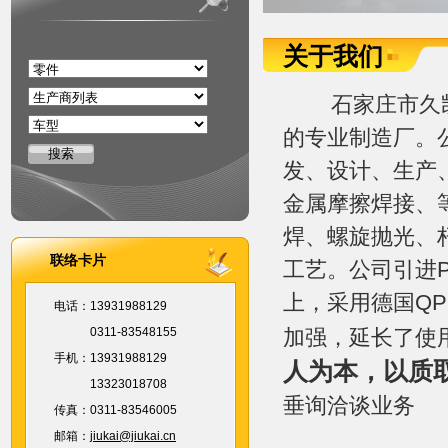
关于我们
石家庄市久凯
的专业制造厂。
发、设计、生产
金属摩擦焊接、
焊、螺旋抛光、
联络卡片
工艺。公司引进
上，采用德国Q
电话：
13931988129
0311-83548155
加强，延长了使用寿
手机：
13931988129
人为本，以质
13323018708
垂询洽谈业务
传真：
0311-83546005
邮箱：
jiukai@jiukai.cn